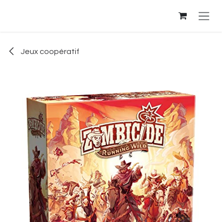
Se rendre au contenu
Jeux coopératif