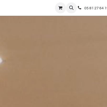
nts
Boutique
05 81 27 64 1