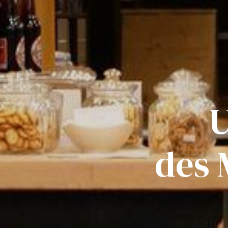
U
des 