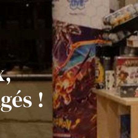
x,
gés !