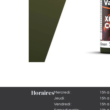
Horaires
Mercredi :
15h à
Jeudi :
15h à
Vendredi :
15h à 