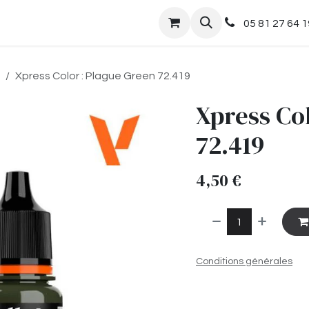
nts
Boutique
05 81 27 64 1
Xpress Color : Plague Green 72.419
Xpress Co
72.419
4,50
€
Conditions générales