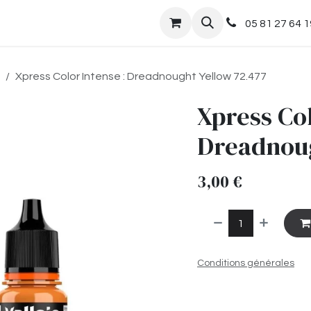
nts
Boutique
05 81 27 64 1
Xpress Color Intense : Dreadnought Yellow 72.477
Xpress Col
Dreadnoug
3,00
€
Conditions générales