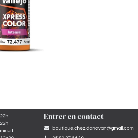
Entrer en contact
 22h
 22h
​boutique.chez.donovan@gmail.com​
minuit