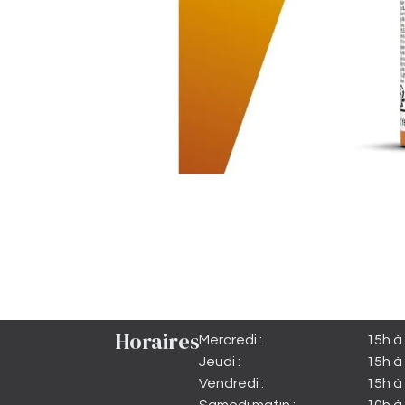
Horaires
Mercredi :
15h à
Jeudi :
15h à
Vendredi :
15h à 