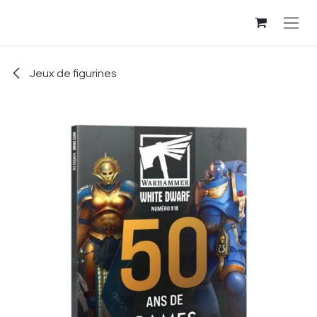
Se rendre au contenu
Jeux de figurines