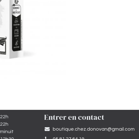
Entrer en contact
 22h
 22h
​boutique.chez.donovan@gmail.com​
minuit