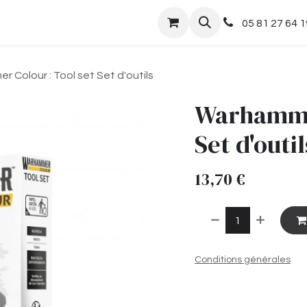
nts
Boutique
05 81 27 64 1
 Colour : Tool set Set d'outils
Warhammer
Set d'outil
13,70
€
Conditions générales