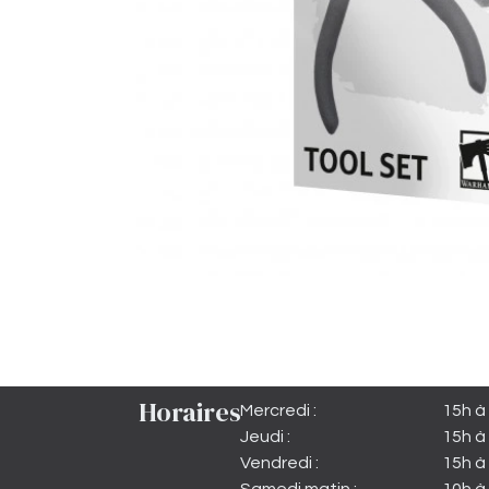
Horaires
Mercredi :
15h à
Jeudi :
15h à
Vendredi :
15h à 