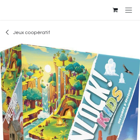
Se rendre au contenu
Jeux coopératif