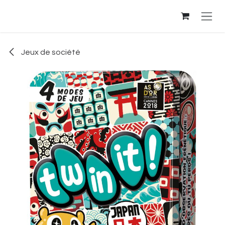
Se rendre au contenu
Jeux de société