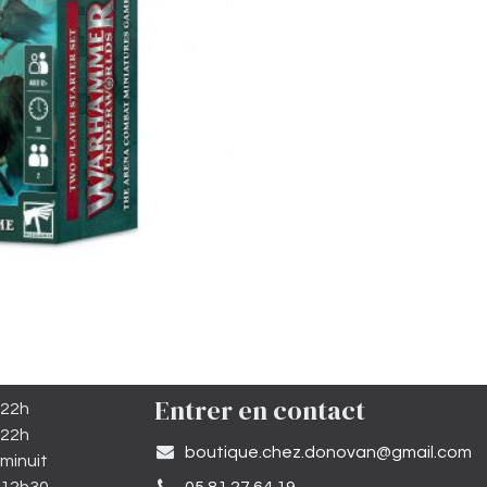
Entrer en contact
 22h
 22h
​boutique.chez.donovan@gmail.com​
minuit