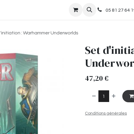
nts
Boutique
05 81 27 64 1
'initiation : Warhammer Underworlds
Set d'ini
Underwor
47,20
€
Conditions générales