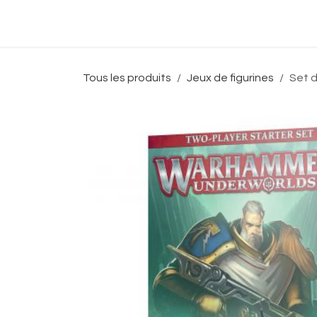
Se rendre au contenu
Accueil
Boutique
Événeme
Tous les produits
Jeux de figurines
Set d