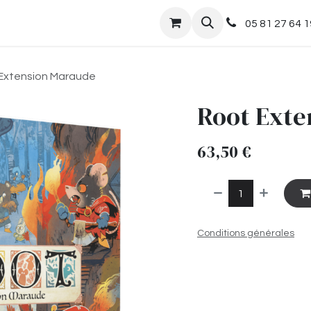
nts
Boutique
05 81 27 64 1
Extension Maraude
Root Exte
63,50
€
Conditions générales