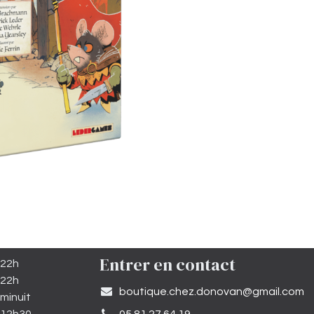
Entrer en contact
 22h
 22h
​boutique.chez.donovan@gmail.com​
minuit