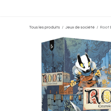
Se rendre au contenu
Accueil
Boutique
Événeme
Tous les produits
Jeux de société
Root 