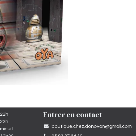
Entrer en contact
 22h
 22h
​boutique.chez.donovan@gmail.com​
minuit