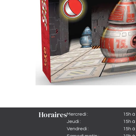
Horaires
Mercredi :
15h à
Jeudi :
15h à
Vendredi :
15h à 