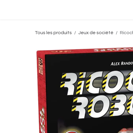
Se rendre au contenu
Accueil
Boutique
Événeme
Tous les produits
Jeux de société
Ricoc