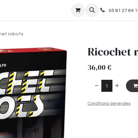
nts
Boutique
05 81 27 64 1
het robots
Ricochet 
36,00
€
Conditions générales