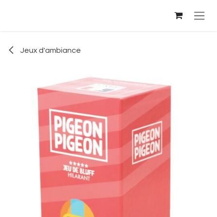
Se rendre au contenu
Jeux d'ambiance