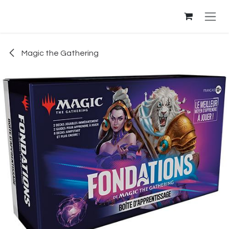
Se rendre au contenu
Magic the Gathering