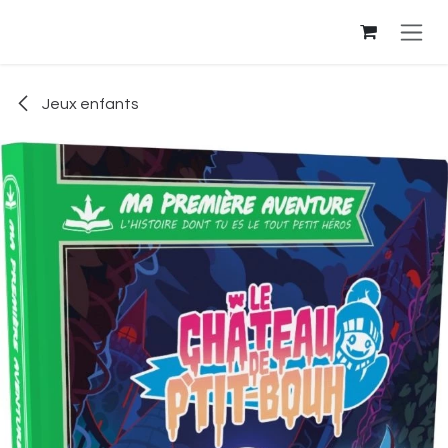
Se rendre au contenu
Jeux enfants