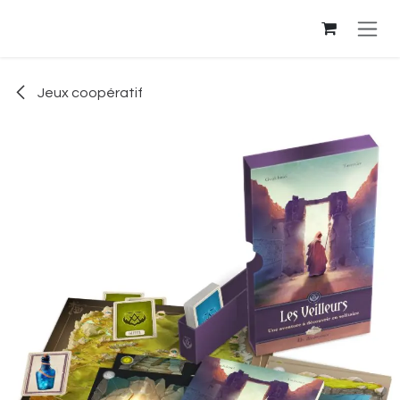
Se rendre au contenu
Jeux coopératif