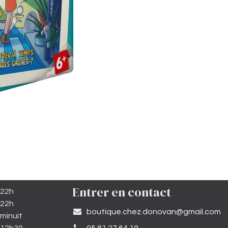
Entrer en contact
 22h
 22h
​boutique.chez.donovan@gmail.com​
minuit