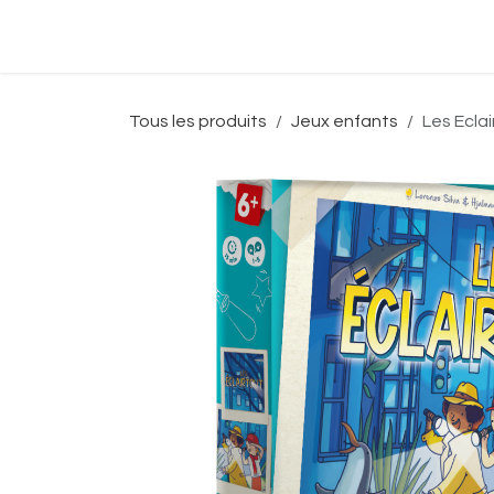
Se rendre au contenu
Accueil
Boutique
Événeme
Tous les produits
Jeux enfants
Les Eclai