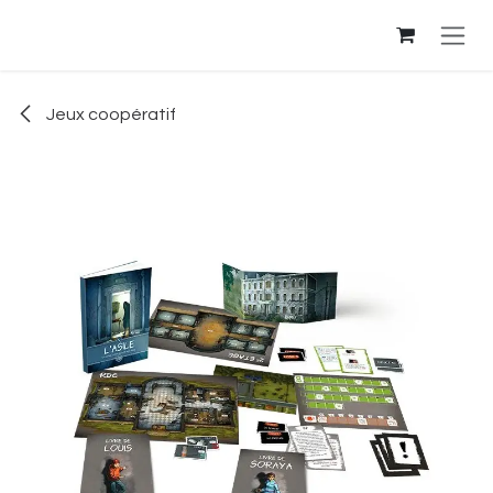
Se rendre au contenu
Jeux coopératif