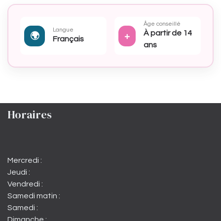
Âge conseillé
Langue
À partir de 14
🌍
+
Français
ans
Horaires
Mercredi :
Jeudi :
Vendredi :
Samedi matin :
Samedi :
Dimanche :