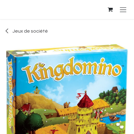
Se rendre au contenu
Jeux de société