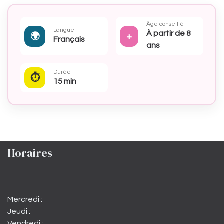
Âge conseillé
Langue
À partir de 8
🌍
+
Français
ans
Durée
⏱
15 min
Horaires
Mercredi :
Jeudi :
Vendredi :