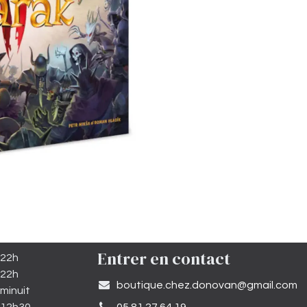
Entrer en contact
 22h
 22h
​boutique.chez.donovan@gmail.com​
minuit