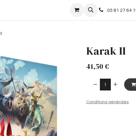
nts
Boutique
05 81 27 64 1
II
Karak II
41,50
€
Conditions générales