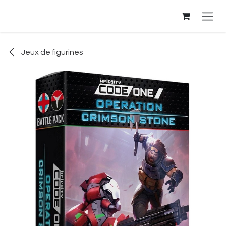
Se rendre au contenu
Jeux de figurines