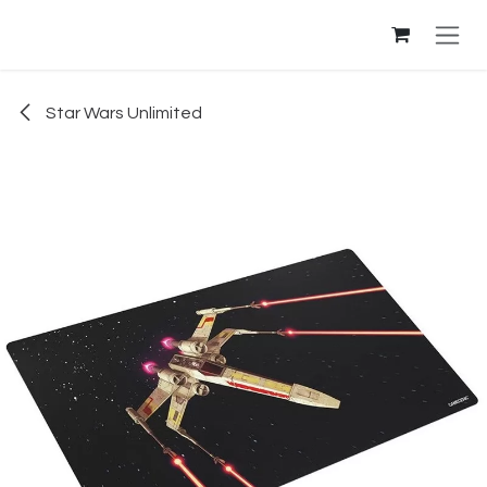
Se rendre au contenu
Star Wars Unlimited