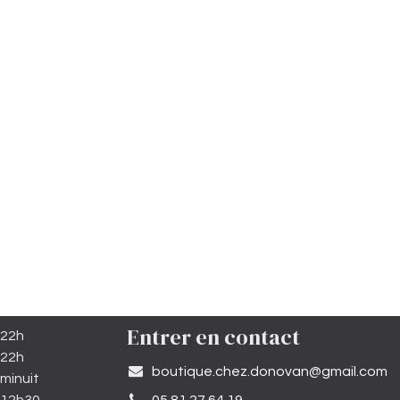
Entrer en contact
 22h
 22h
​boutique.chez.donovan@gmail.com​
minuit