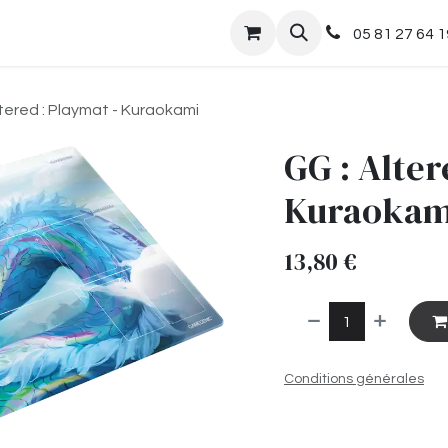
nts
Boutique
05 81 27 64 1
ltered : Playmat - Kuraokami
GG : Alter
Kuraokam
13,80
€
Conditions générales