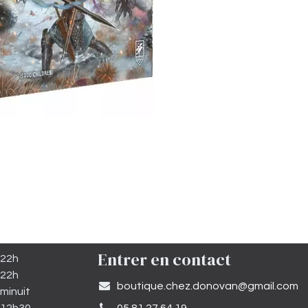
Entrer en contact
 22h
 22h
​boutique.chez.donovan@gmail.com​
minuit