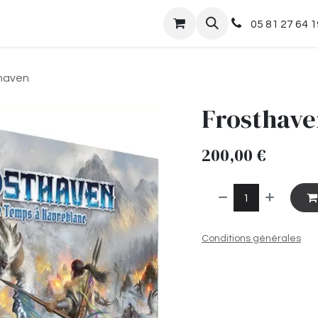
nts
Boutique
05 81 27 64 1
haven
Frosthave
200,00
€
Conditions générales