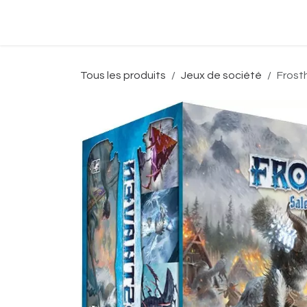
Se rendre au contenu
Accueil
Boutique
Événeme
Tous les produits
Jeux de société
Frost