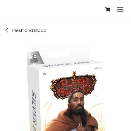
Se rendre au contenu
Flesh and Blood