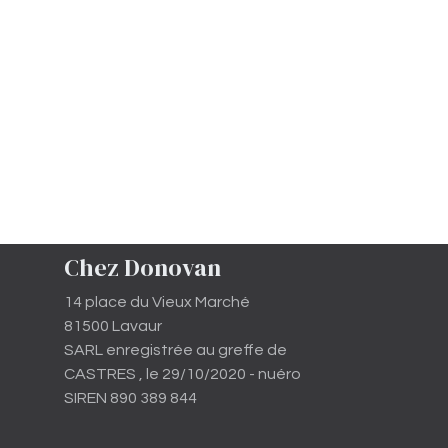
Chez Donovan
14 place du Vieux Marché
81500 Lavaur
SARL enregistrée au greffe de
CASTRES , le 29/10/2020 - nuéro
SIREN 890 389 844