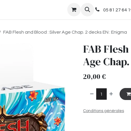
nts
Boutique
05 81 27 64 1
FAB Flesh and Blood : Silver Age Chap. 2 decks EN : Enigma
FAB Flesh 
Age Chap.
20,00
€
Conditions générales