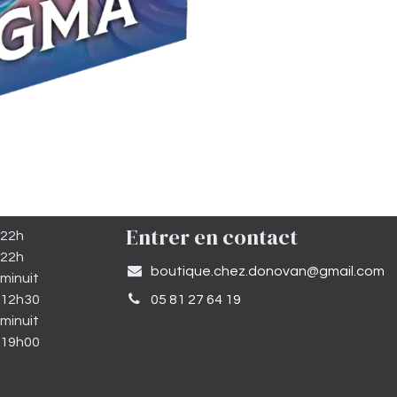
Entrer en contact
 22h
 22h
​boutique.chez.donovan@gmail.com​
minuit
 12h30
05 81 27 64 19
minuit
 19h00