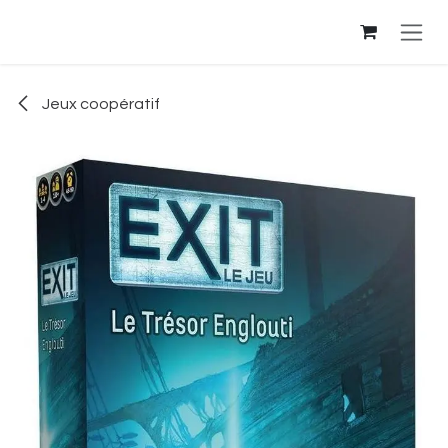
Se rendre au contenu
Jeux coopératif