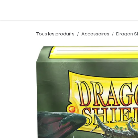
Se rendre au contenu
Accueil
Boutique
Événeme
Tous les produits
Accessoires
Dragon Sh