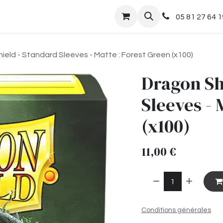
nts
Boutique
05 81 27 64 1
ield - Standard Sleeves - Matte : Forest Green (x100)
Dragon Sh
Sleeves - 
(x100)
11,00
€
Conditions générales