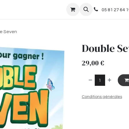
nts
Boutique
05 81 27 64 1
e Seven
Double S
29,00
€
Conditions générales