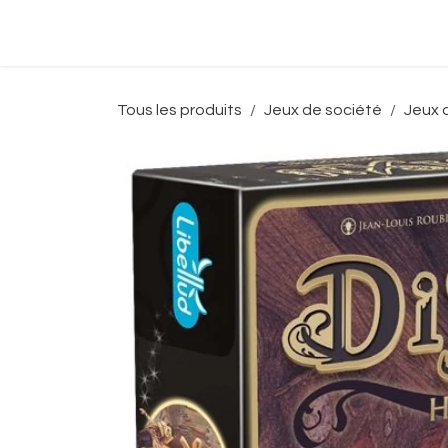
Se rendre au contenu
Accueil
Boutique
Événeme
Tous les produits
Jeux de société
Jeux 