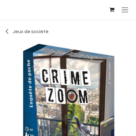
Se rendre au contenu
Jeux de société