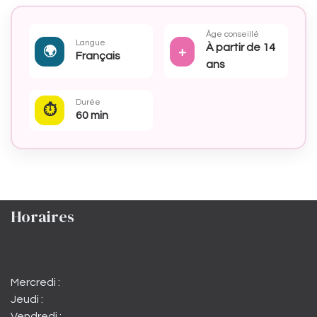
Âge conseillé
Langue
À partir de 14
🌍
+
Français
ans
Durée
⏱
60 min
Horaires
Mercredi :
Jeudi :
Vendredi :