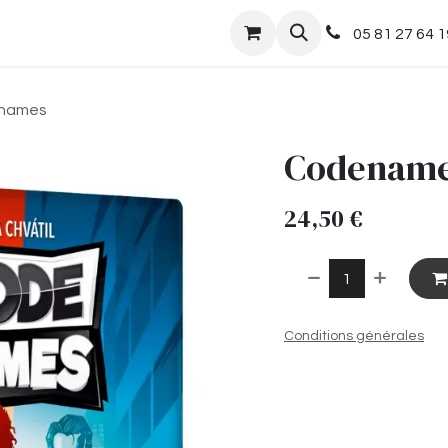
nts
Boutique
05 81 27 64 1
names
Codenam
24,50
€
Conditions générales