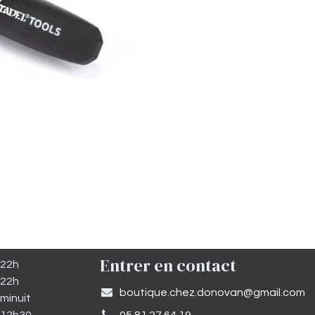
Entrer en contact
 22h
 22h
​boutique.chez.donovan@gmail.com​
minuit