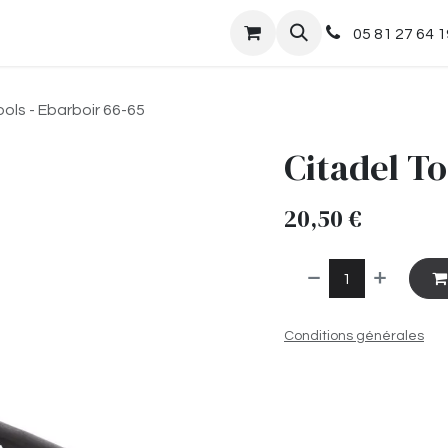
nts
Boutique
05 81 27 64 1
ools - Ebarboir 66-65
Citadel To
20,50
€
Conditions générales