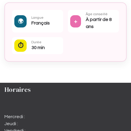
Âge conseillé
Langue
À partir de 8
🌍
+
Français
ans
Durée
⏱
30 min
Horaires
Mercredi :
Jeudi :
Vendredi :