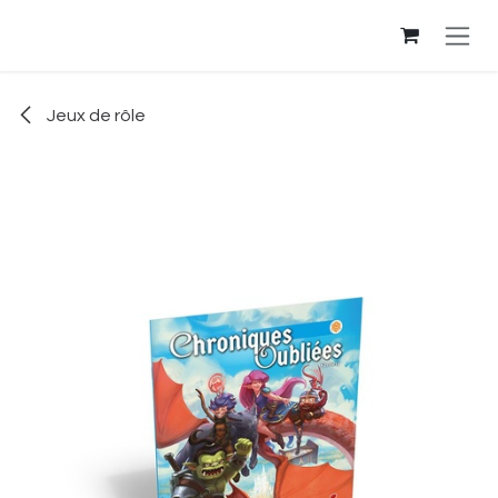
Se rendre au contenu
Jeux de rôle