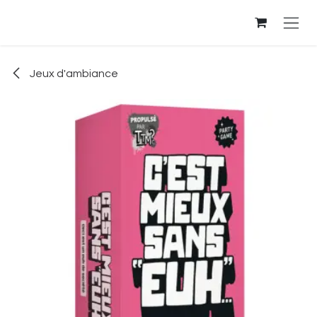
Se rendre au contenu
Jeux d'ambiance