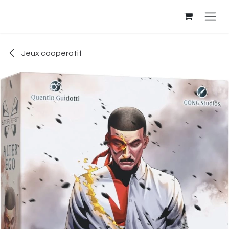
Se rendre au contenu
Jeux coopératif