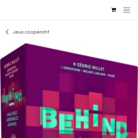
Se rendre au contenu
Jeux coopératif