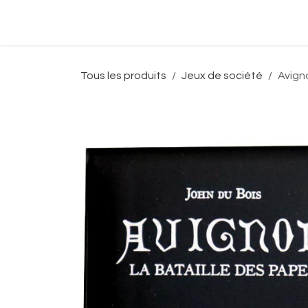
Se rendre au contenu
Accueil
Boutique
Événeme
Tous les produits
Jeux de société
Avign