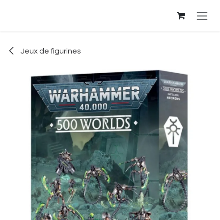
Se rendre au contenu
Jeux de figurines