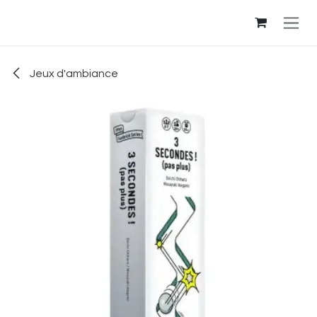
Se rendre au contenu
Jeux d'ambiance