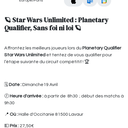
Europe/Paris
🪐 Star Wars Unlimited : Planetary
Qualifier, Sans foi ni loi 🪐
Affrontez les meilleurs joueurs lors du
Planetary Qualifier
Star Wars Unlimited
et tentez de vous qualifier pour
l’étape suivante du circuit compétitif ! 🏆
🗓️
Date :
Dimanche19 Avril
🕖
Heure d'arrivée :
à partir de 8h30 ; début des matchs à
9h30
📍
Où :
Halle d'Occitanie 81500 Lavaur
💵
Prix :
27,50€