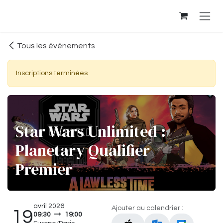
Se rendre au contenu
Tous les événements
Inscriptions terminées
Star Wars Unlimited :
Planetary Qualifier
Premier
avril 2026
Ajouter au calendrier :
19
09:30
19:00