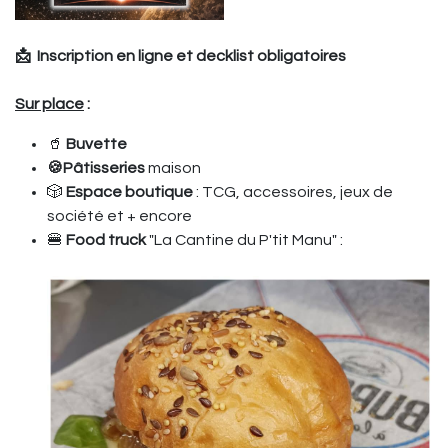
📩 Inscription en ligne et decklist obligatoires
Sur place
:
🥤
Buvette
🍪Pâtisseries
maison
🎲
Espace boutique
: TCG, accessoires, jeux de
société et + encore
🍔
Food truck
"La Cantine du P'tit Manu" :