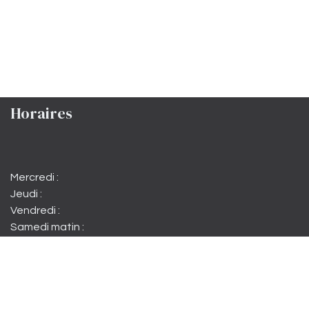
Horaires
Mercredi :
Jeudi :
Vendredi :
Samedi matin :
Samedi :
Dimanche :
15h à 22h