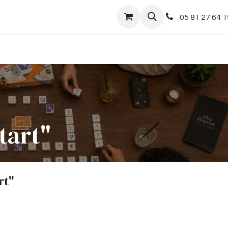
nts
Boutique
05 81 27 64 1
tart"
rt"