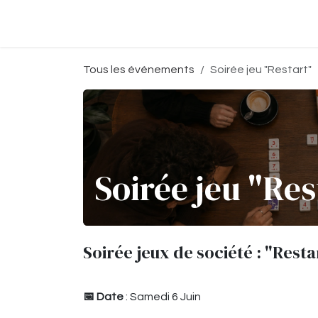
Se rendre au contenu
Accueil
Boutique
Événeme
Tous les événements
Soirée jeu "Restart"
Soirée jeu "Res
Soirée jeux de société : "Resta
📅 Date
: Samedi 6 Juin