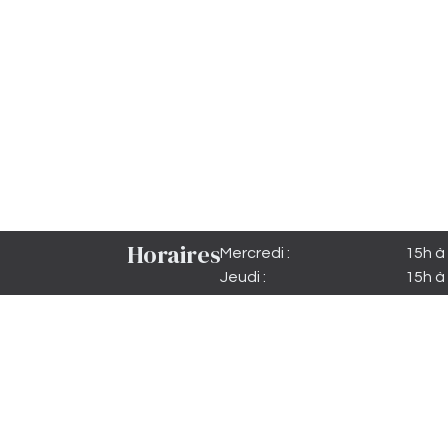
Horaires
Mercredi :
15h à
Jeudi :
15h à
Vendredi :
15h à 
Samedi matin :
10h à
Samedi :
15h à 
Dimanche :
15h à