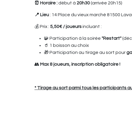
⏰ Horaire :
début à
20h30
(arrivée 20h15)
📍 Lieu
: 14 Place du vieux marché 81500 Lava
💰 Prix :
5,50€ / joueurs
incluant :
🧩 Participation à la soirée
"Restart"
(déco
🥤 1 boisson au choix
🎁 Participation au tirage au sort pour
ga
👥
Max 8 joueurs, inscription obligatoire !
* Tirage au sort parmi tous les participants au