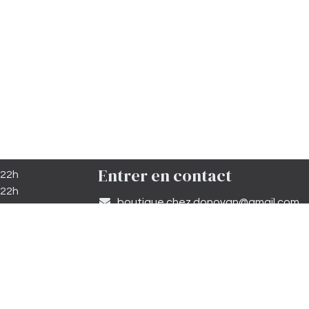
Entrer en contact
 22h
 22h
​boutique.chez.donovan@gmail.com​
minuit
 12h30
05 81 27 64 19
minuit
 19h00