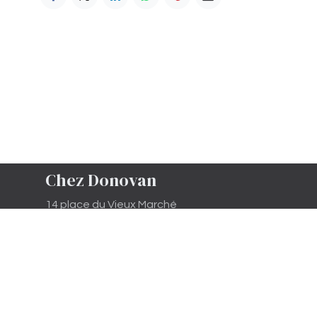
Chez Donovan
14 place du Vieux Marché
81500 Lavaur
SARL enregistrée au greffe de
CASTRES , le 29/10/2020 - nuéro
SIREN 890 389 844