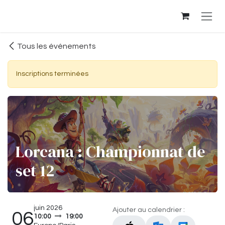
Se rendre au contenu
Tous les événements
Inscriptions terminées
Lorcana : Championnat de
set 12
juin 2026
Ajouter au calendrier :
06
10:00
19:00