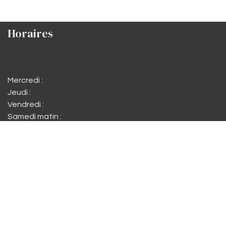
Horaires
Mercredi :
Jeudi :
Vendredi :
Samedi matin :
Samedi :
Dimanche :
15h à 22h
15h à 22h
15h à minuit
10h à 12h30
15h à minuit