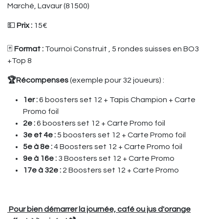
Marché, Lavaur (81500)
💵
Prix :
15€
🃏
Format :
Tournoi Construit , 5 rondes suisses en BO3
+Top 8
🏆Récompenses
(exemple pour 32 joueurs) :
1er :
6 boosters set 12 + Tapis Champion + Carte
Promo foil
2e :
6 boosters set 12 + Carte Promo foil
3e et 4e :
5 boosters set 12 + Carte Promo foil
5e à 8e :
4 Boosters set 12 + Carte Promo foil
9e à 16e :
3 Boosters set 12 + Carte Promo
17e à 32e :
2 Boosters set 12 + Carte Promo
Pour bien démarrer la journée, café ou jus d'orange