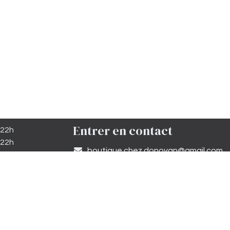
Entrer en contact
 22h
 22h
​boutique.chez.donovan@gmail.com​
minuit
 12h30
05 81 27 64 19
minuit
 19h00