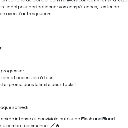
asion parfaite de plonger dans l’univers compétitif et stratégi
est idéal pour perfectionner vos compétences, tester de
on avec d'autres joueurs.
r
t progresser
n format accessible à tous
ster promo dans la limite des stocks !
haque samedi.
soirée intense et conviviale autour de
Flesh and Blood
.
e le combat commence ! 🗡️🔥