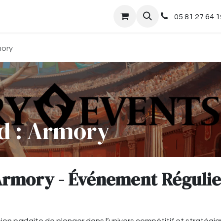
nts
Boutique
05 81 27 64 1
mory
d : Armory
Armory - Événement Régulie