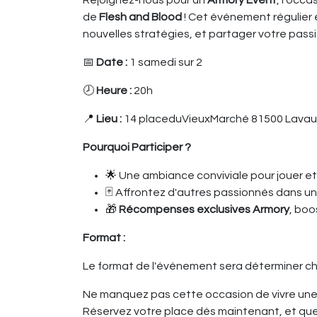
Rejoignez-nous pour un
Armory Event
, l’occ
de
Flesh and Blood
! Cet événement régulier 
nouvelles stratégies, et partager votre passi
📅
Date :
1 samedi sur 2
🕗
Heure :
20h
📍
Lieu :
14 placeduVieuxMarché 81500 Lavau
Pourquoi Participer ?
🌟 Une ambiance conviviale pour jouer e
🃏 Affrontez d'autres passionnés dans u
🎁
Récompenses exclusives Armory
, boo
Format :
Le format de l'événement sera déterminer c
Ne manquez pas cette occasion de vivre une 
Réservez votre place dès maintenant, et qu