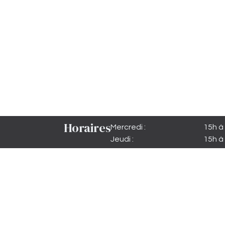
Horaires
Mercredi :
15h à
Jeudi :
15h à
Vendredi :
15h à 
Samedi matin :
10h à
Samedi :
15h à 
Dimanche :
15h à