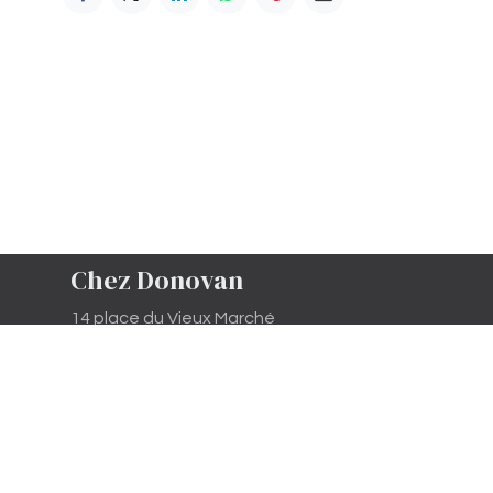
Chez Donovan
14 place du Vieux Marché
81500 Lavaur
SARL enregistrée au greffe de
CASTRES , le 29/10/2020 - nuéro
SIREN 890 389 844