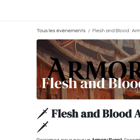
Se rendre au contenu
Accueil
Boutique
Événeme
Tous les événements
Flesh and Blood : Ar
Flesh and Bloo
🗡️
Flesh and Blood 
🗡️