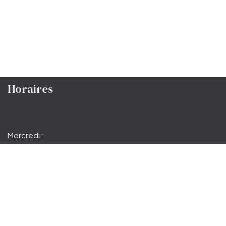
Horaires
Mercredi :
Jeudi :
Vendredi :
Samedi matin :
Samedi :
Dimanche :