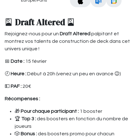
Europe/Paris
🎴
Draft Altered
🎴
Rejoignez-nous pour un
Draft Altered
palpitant et
montrez vos talents de construction de deck dans cet
univers unique !
📅
Date :
15 février
🕗
Heure :
Début à 20h (venez un peu en avance 😉)
💵
PAF :
20€
Récompenses :
🎁
Pour chaque participant :
1 booster
🏆
Top 3 :
des boosters en fonction du nombre de
joueurs
🎲
Bonus :
des boosters promo pour chacun