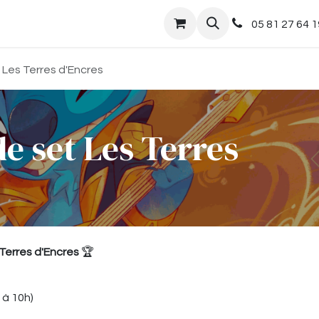
nts
Boutique
05 81 27 64 1
Les Terres d'Encres
 set Les Terres
Terres d'Encres
🏆
 à 10h)