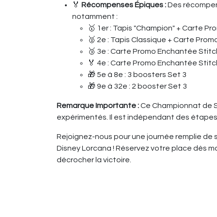
🏅
Récompenses Épiques :
Des récompens
notamment :
🥇 1er : Tapis "Champion" + Carte P
🥈 2e : Tapis Classique + Carte Pro
🥉 3e : Carte Promo Enchantée Stitc
🏅 4e : Carte Promo Enchantée Stitc
🎁 5e à 8e : 3 boosters Set 3
🎁 9e à 32e : 2 booster Set 3
Remarque Importante :
Ce Championnat de Se
expérimentés. Il est indépendant des étapes 
Rejoignez-nous pour une journée remplie de s
Disney Lorcana ! Réservez votre place dès ma
décrocher la victoire.