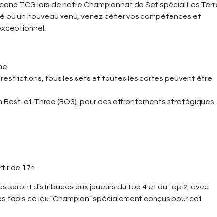
rcana TCG lors de notre Championnat de Set spécial Les Terr
né ou un nouveau venu, venez défier vos compétences et
 exceptionnel.
ne
 restrictions, tous les sets et toutes les cartes peuvent être
n Best-of-Three (BO3), pour des affrontements stratégiques
tir de 17h
s seront distribuées aux joueurs du top 4 et du top 2, avec
 tapis de jeu "Champion" spécialement conçus pour cet