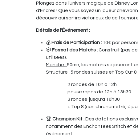
Plongez dans l'univers magique de Disney Lo
d'Encres ! Que vous soyez un joueur chevron
découvrir qui sortira victorieux de ce tournoi
Détails de l'Événement :
💰
Frais de Participation :
10€ par person
🎲
Format des Matchs :
C
onstruit (pas de
utilisées).
Manche :
50mn, les matchs se joueront e
Structure :
5 rondes suisses et Top Cut 8
​2 rondes de 10h à 12h
​pause repas de 12h à 13h30
​3 rondes jusqu'à 16h30
​+ Top 8 (non chronométré) à par
🏆
Champion Kit :
Des dotations exclusive
notamment des Enchantées Stitch et des
événement.