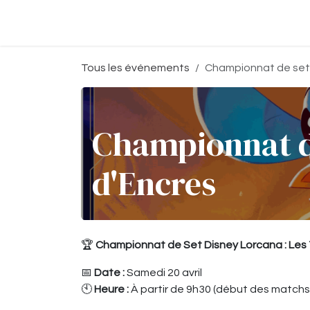
Se rendre au contenu
Accueil
Boutique
Événeme
Tous les événements
Championnat de set 
Championnat de
d'Encres
🏆
Championnat de Set Disney Lorcana : Les 
📅
Date :
Samedi 20 avril
🕙
Heure :
À partir de 9h30 (début des matchs