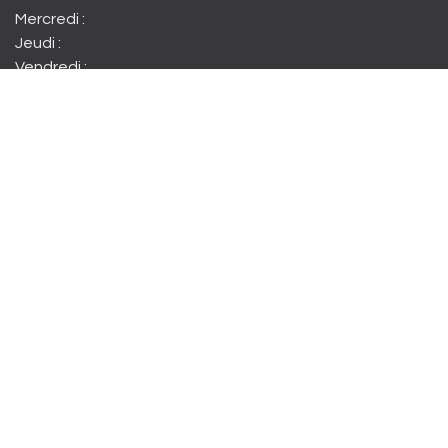
Mercredi :
Jeudi :
Vendredi :
Samedi matin :
Samedi :
Dimanche :
15h à 22h
15h à 22h
15h à minuit
10h à 12h30
15h à minuit
15h à 19h00
Entrer en contact
​boutique.chez.donovan@gmail.com​