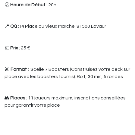
🕖
Heure de Début :
20h
📍
Où :
14 Place du Vieux Marché 81500 Lavaur
💵
Prix :
25 €
⚔️ Format :
Scellé 7 Boosters (Construisez votre deck sur
place avec les boosters fournis). Bo1, 30 min, 5 rondes
👥
Places :
11 joueurs maximum, inscriptions conseillées
pour garantir votre place