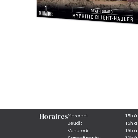
Horaires
Mercredi :
15h à
Jeudi :
15h à
Vendredi :
15h à 