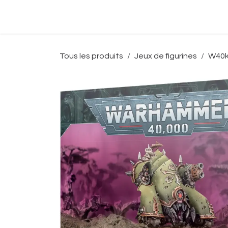
Se rendre au contenu
Accueil
Boutique
Événeme
Tous les produits
Jeux de figurines
W40