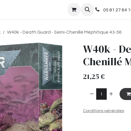
nts
Boutique
05 81 27 64 1
k
W40k - Death Guard - Semi-Chenillé Méphitique 43-56
W40k - De
Chenillé 
21,25
€
Conditions générales