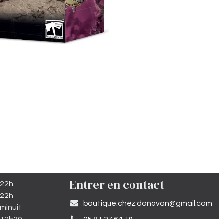
Entrer en contact
 22h
 22h
​boutique.chez.donovan@gmail.com​
minuit