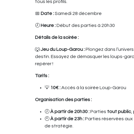
tous les profils.
📅
Date :
Samedi 28 décembre
🕗
Heure :
Début des parties à 20h30
Détails de la soirée :
🐺
Jeu du Loup-Garou :
Plongez dans l’univers
destin. Essayez de démasquer les loups-garou
repérer !
Tarifs :
💡
10€ :
Accès à la soirée Loup-Garou
Organisation des parties :
🕖
À partir de 20h30 :
Parties
tout public
,
🕙
À partir de 23h :
Parties réservées aux
de stratégie.