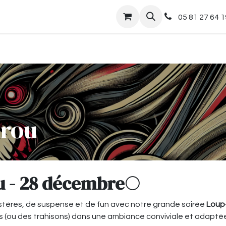
nts
Boutique
05 81 27 64 1
arou
u - 28 décembre
🌕
stères, de suspense et de fun avec notre grande soirée
Loup
ances (ou des trahisons) dans une ambiance conviviale et adapté