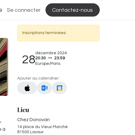
Se connecter
Contactez-nous
9
Inscriptions terminées
décembre 2024
28
20:30
23:59
Europe/Paris
Ajouter au calendrier :
Lieu
Chez Donovan
-
14 place du Vieux Marché
e à
81500 Lavaur