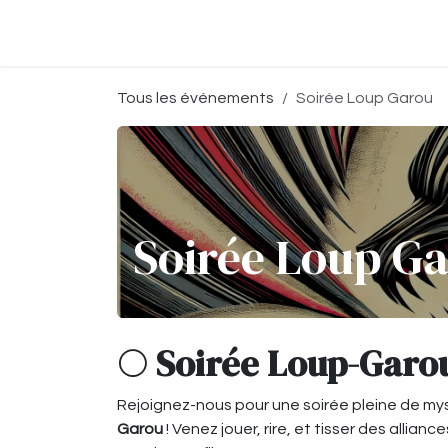
Se rendre au contenu
Accueil
Boutique
Événeme
Tous les événements
Soirée Loup Garou
Soirée Loup G
🌕
Soirée Loup-Garo
Rejoignez-nous pour une soirée pleine de my
Garou
! Venez jouer, rire, et tisser des alli