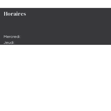
Horaires
Mercredi :
Jeudi :
Vendredi :
Samedi matin :
Samedi :
Dimanche :
15h à 22h
15h à 22h
15h à minuit
10h à 12h30
15h à minuit
15h à 19h00