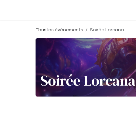
Se rendre au contenu
Accueil
Boutique
Événeme
Tous les événements
Soirée Lorcana
Soirée Lorcana