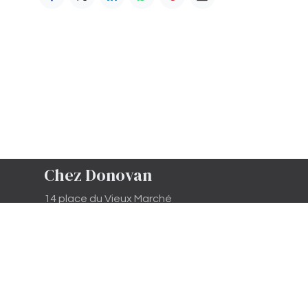
Chez Donovan
14 place du Vieux Marché
81500 Lavaur
SARL enregistrée au greffe de
CASTRES , le 29/10/2020 - nuéro
SIREN 890 389 844