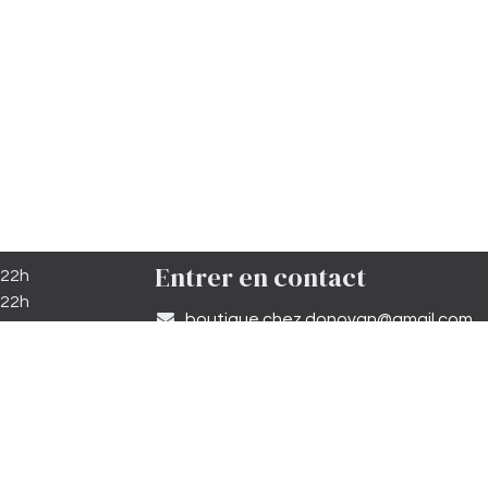
Entrer en contact
 22h
 22h
​boutique.chez.donovan@gmail.com​
minuit
 12h30
05 81 27 64 19
minuit
 19h00