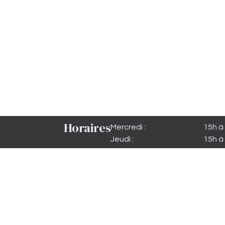
Horaires
Mercredi :
15h à
Jeudi :
15h à
Vendredi :
15h à 
Samedi matin :
10h à
Samedi :
15h à 
Dimanche :
15h à